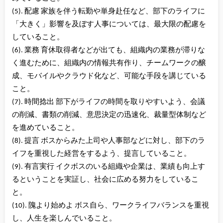
(5). 配慮 家族を伴う転勤や単身赴任など、部下のライフに
「大きく」影響を及ぼす人事については、最大限の配慮を
していること。
(6). 業務 育休取得者などが出ても、組織内の業務が滞りな
く進むために、組織内の情報共有作り、チームワークの醸
成、モバイルやクラウド化など、可能な手段を講じている
こと。
(7). 時間捻出 部下がライフの時間を取りやすいよう、会議
の削減、書類の削減、意思決定の迅速化、裁量型体制など
を進めていること。
(8). 提言 ボスからみた上司や人事部などに対し、部下のラ
イフを重視した経営をするよう、提言していること。
(9). 有言実行 イクボスのいる組織や企業は、業績も向上す
るということを実証し、社会に広める努力をしているこ
と。
(10). 隗より始めよ ボス自ら、ワークライフバランスを重視
し、人生を楽しんでいること。