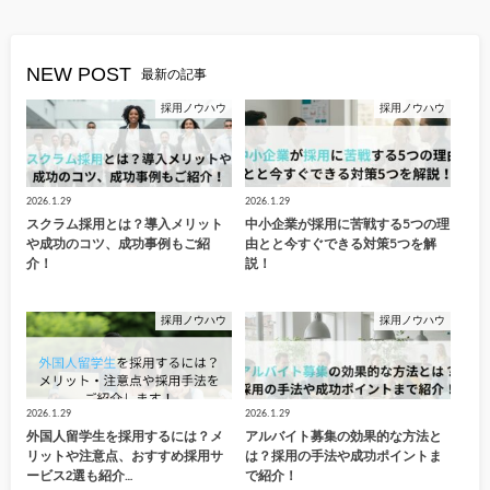
NEW POST
最新の記事
採用ノウハウ
採用ノウハウ
2026.1.29
2026.1.29
スクラム採用とは？導入メリット
中小企業が採用に苦戦する5つの理
や成功のコツ、成功事例もご紹
由とと今すぐできる対策5つを解
介！
説！
採用ノウハウ
採用ノウハウ
2026.1.29
2026.1.29
外国人留学生を採用するには？メ
アルバイト募集の効果的な方法と
リットや注意点、おすすめ採用サ
は？採用の手法や成功ポイントま
ービス2選も紹介…
で紹介！