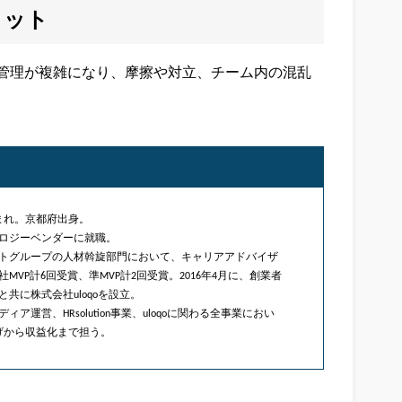
リット
管理が複雑になり、摩擦や対立、チーム内の混乱
日生まれ。京都府出身。
ロジーベンダーに就職。
トグループの人材斡旋部門において、キャリアアドバイザ
MVP計6回受賞、準MVP計2回受賞。2016年4月に、創業者
共に株式会社uloqoを設立。
ア運営、HRsolution事業、uloqoに関わる全事業におい
げから収益化まで担う。