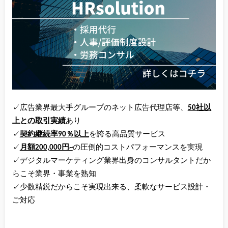
✓広告業界最大手グループのネット広告代理店等、
50社以
上との取引実績
あり
✓
契約継続率90％以上
を誇る高品質サービス
✓
月額200,000円~
の圧倒的コストパフォーマンスを実現
✓デジタルマーケティング業界出身のコンサルタントだか
らこそ業界・事業を熟知
✓少数精鋭だからこそ実現出来る、柔軟なサービス設計・
ご対応