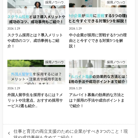
採用ノウハウ
採用ノウハウ
2026.1.29
2026.1.29
スクラム採用とは？導入メリット
中小企業が採用に苦戦する5つの理
や成功のコツ、成功事例もご紹
由とと今すぐできる対策5つを解
介！
説！
採用ノウハウ
採用ノウハウ
2026.1.29
2026.1.29
外国人留学生を採用するには？メ
アルバイト募集の効果的な方法と
リットや注意点、おすすめ採用サ
は？採用の手法や成功ポイントま
ービス2選も紹介…
で紹介！
仕事と育児の両立支援のために企業がすべき3つのこと！現
状や成功事例も含めてご紹介！