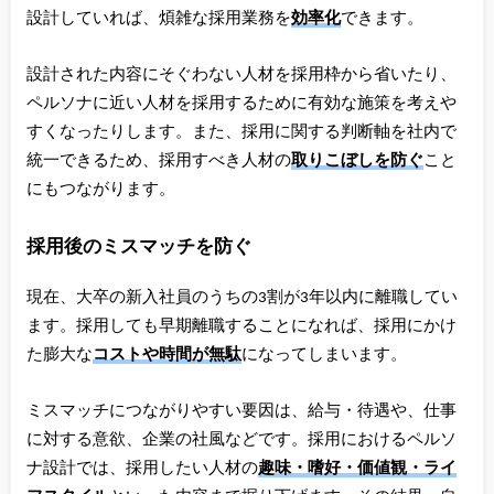
設計していれば、煩雑な採用業務を
効率化
できます。
設計された内容にそぐわない人材を採用枠から省いたり、
ペルソナに近い人材を採用するために有効な施策を考えや
すくなったりします。また、採用に関する判断軸を社内で
統一できるため、採用すべき人材の
取りこぼしを防ぐ
こと
にもつながります。
採用後のミスマッチを防ぐ
現在、大卒の新入社員のうちの3割が3年以内に離職してい
ます。採用しても早期離職することになれば、採用にかけ
た膨大な
コストや時間が無駄
になってしまいます。
ミスマッチにつながりやすい要因は、給与・待遇や、仕事
に対する意欲、企業の社風などです。採用におけるペルソ
ナ設計では、採用したい人材の
趣味・嗜好・価値観・ライ