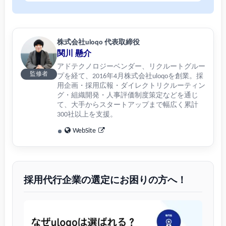
株式会社uloqo 代表取締役
関川 懸介
アドテクノロジーベンダー、リクルートグルー
監修者
プを経て、2016年4月株式会社uloqoを創業。採
用企画・採用広報・ダイレクトリクルーティン
グ・組織開発・人事評価制度策定などを通じ
て、大手からスタートアップまで幅広く累計
300社以上を支援。
WebSite
採用代行企業の選定にお困りの方へ！