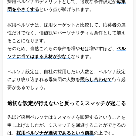
採用ペルソナのデメリットとして、過度な条件設定が
母集
団を小さくする
という点が挙げられます。
採用ペルソナは、採用ターゲットと比較して、応募者の属
性だけでなく、価値観やパーソナリティも条件として加え
ることになります。
そのため、当然これらの条件を増やせば増やすほど、
ペル
ソナに当てはまる人材が少なく
なります。
ペルソナ設定は、自社の採用したい人数と、ペルソナ設定
により絞り込まれる母集団の人数を
照らし合わせて
行う必
要があるでしょう。
適切な設定が行えないと反ってミスマッチが起こる
先ほど採用ペルソナはミスマッチを回避するということを
申し上げましたが、ミスマッチを回避することができるの
は、
採用ペルソナが適切であるという前提
の上です。