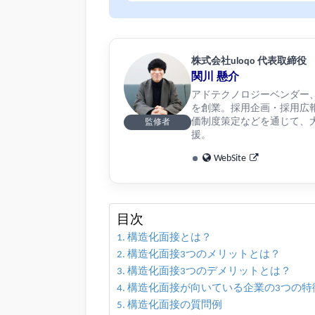
株式会社uloqo 代表取締役
関川 懸介
アドテクノロジーベンダー、リ
を創業。採用企画・採用広
価制度策定などを通じて、大
監修者
援。
WebSite
目次
構造化面接とは？
構造化面接3つのメリットとは？
構造化面接3つのデメリットとは？
構造化面接が向いている企業の3つの特
構造化面接の質問例