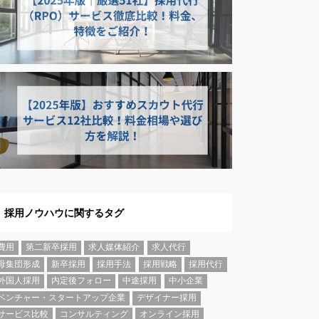
採用ノウハウに関するタグ
費用
第二新卒採用
求人媒体紹介
求人代行
母集団形成
新卒採用
採用手法
採用戦略
採用代行
外国人採用
内定後フォロー
中途採用
中小企業
ベンチャー・スタートアップ企業
デザイナー採用
サービス比較
コンサルティング
オンライン採用