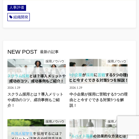
人事評価
組織開発
NEW POST
最新の記事
採用ノウハウ
採用ノウハウ
2026.1.29
2026.1.29
スクラム採用とは？導入メリット
中小企業が採用に苦戦する5つの理
や成功のコツ、成功事例もご紹
由とと今すぐできる対策5つを解
介！
説！
採用ノウハウ
採用ノウハウ