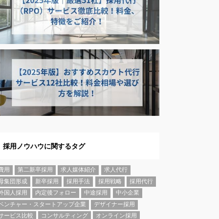
採用ノウハウに関するタグ
費用
第二新卒採用
求人媒体紹介
求人代行
母集団形成
新卒採用
採用手法
採用戦略
採用代行
外国人採用
内定後フォロー
中途採用
中小企業
ベンチャー・スタートアップ企業
デザイナー採用
サービス比較
コンサルティング
オンライン採用