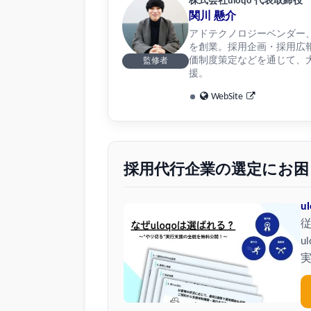
株式会社uloqo 代表取締役
関川 懸介
アドテクノロジーベンダー、リ
を創業。採用企画・採用広
価制度策定などを通じて、大
監修者
援。
WebSite
採用代行企業の選定にお困
u
u