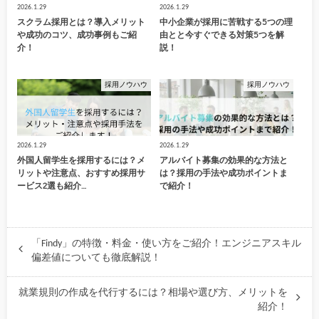
2026.1.29
2026.1.29
スクラム採用とは？導入メリット
中小企業が採用に苦戦する5つの理
や成功のコツ、成功事例もご紹
由とと今すぐできる対策5つを解
介！
説！
採用ノウハウ
採用ノウハウ
2026.1.29
2026.1.29
外国人留学生を採用するには？メ
アルバイト募集の効果的な方法と
リットや注意点、おすすめ採用サ
は？採用の手法や成功ポイントま
ービス2選も紹介…
で紹介！
「Findy」の特徴・料金・使い方をご紹介！エンジニアスキル
偏差値についても徹底解説！
就業規則の作成を代行するには？相場や選び方、メリットを
紹介！