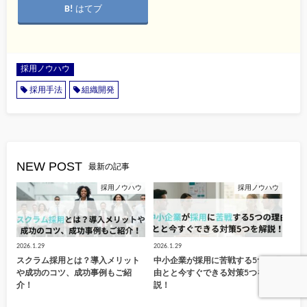
はてブ
採用ノウハウ
採用手法
組織開発
NEW POST
最新の記事
採用ノウハウ
採用ノウハウ
2026.1.29
2026.1.29
スクラム採用とは？導入メリット
中小企業が採用に苦戦する5つの理
や成功のコツ、成功事例もご紹
由とと今すぐできる対策5つを解
介！
説！