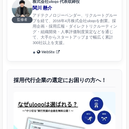
株式会社uloqo 代表取締役
関川 懸介
アドテクノロジーベンダー、リクルートグルー
監修者
プを経て、2016年4月株式会社uloqoを創業。採
用企画・採用広報・ダイレクトリクルーティン
グ・組織開発・人事評価制度策定などを通じ
て、大手からスタートアップまで幅広く累計
300社以上を支援。
WebSite
採用代行企業の選定にお困りの方へ！