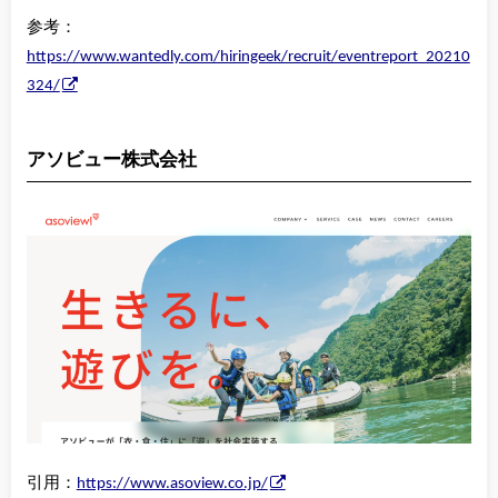
参考：
https://www.wantedly.com/hiringeek/recruit/eventreport_20210
324/
アソビュー株式会社
引用：
https://www.asoview.co.jp/