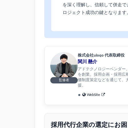
を深く理解し、信頼して併走で
ロジェクト成功の鍵となります
株式会社uloqo 代表取締役
関川 懸介
アドテクノロジーベンダー、リ
を創業。採用企画・採用広
価制度策定などを通じて、大
監修者
援。
WebSite
採用代行企業の選定にお困