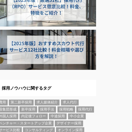
採用ノウハウに関するタグ
費用
第二新卒採用
求人媒体紹介
求人代行
母集団形成
新卒採用
採用手法
採用戦略
採用代行
外国人採用
内定後フォロー
中途採用
中小企業
ベンチャー・スタートアップ企業
デザイナー採用
サービス比較
コンサルティング
オンライン採用