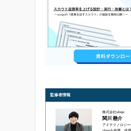
監修者情報
株式会社uloqo
関川 懸介
アドテクノロジー
uloqoを創業