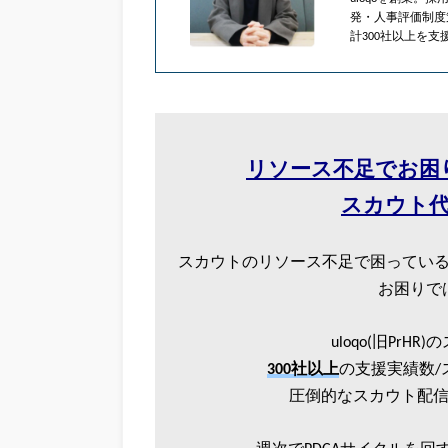
発・人事評価制度
計300社以上を支
リソース不足でお困
スカウト代行
スカウトのリソース不足で困ってい
お困りで
uloqo(旧Pr
300社以上
の支援実績数/
圧倒的なスカウト配信