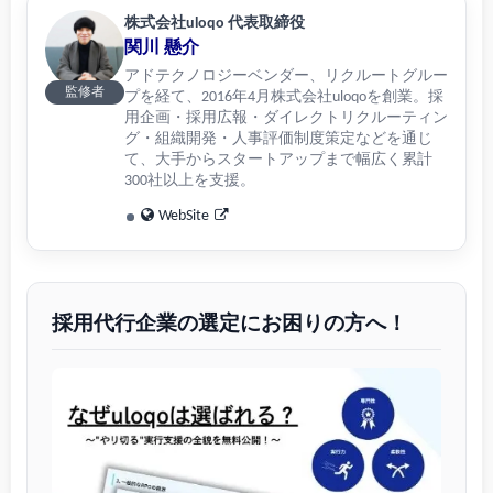
株式会社uloqo 代表取締役
関川 懸介
アドテクノロジーベンダー、リクルートグルー
監修者
プを経て、2016年4月株式会社uloqoを創業。採
用企画・採用広報・ダイレクトリクルーティン
グ・組織開発・人事評価制度策定などを通じ
て、大手からスタートアップまで幅広く累計
300社以上を支援。
WebSite
採用代行企業の選定にお困りの方へ！