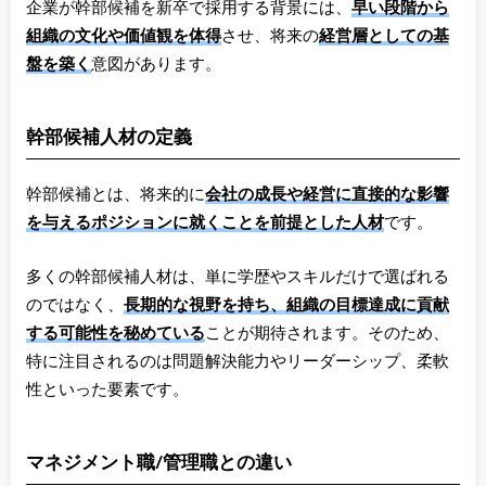
企業が幹部候補を新卒で採用する背景には、
早い段階から
組織の文化や価値観を体得
させ、将来の
経営層としての基
盤を築く
意図があります。
幹部候補人材の定義
幹部候補とは、将来的に
会社の成長や経営に直接的な影響
を与えるポジションに就くことを前提とした人材
です。
多くの幹部候補人材は、単に学歴やスキルだけで選ばれる
のではなく、
長期的な視野を持ち、組織の目標達成に貢献
する可能性を秘めている
ことが期待されます。そのため、
特に注目されるのは問題解決能力やリーダーシップ、柔軟
性といった要素です。
マネジメント職/管理職との違い