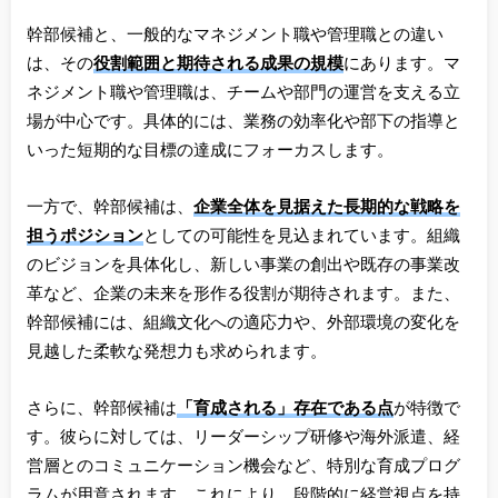
幹部候補と、一般的なマネジメント職や管理職との違い
は、その
役割範囲と期待される成果の規模
にあります。マ
ネジメント職や管理職は、チームや部門の運営を支える立
場が中心です。具体的には、業務の効率化や部下の指導と
いった短期的な目標の達成にフォーカスします。
一方で、幹部候補は、
企業全体を見据えた長期的な戦略を
担うポジション
としての可能性を見込まれています。組織
のビジョンを具体化し、新しい事業の創出や既存の事業改
革など、企業の未来を形作る役割が期待されます。また、
幹部候補には、組織文化への適応力や、外部環境の変化を
見越した柔軟な発想力も求められます。
さらに、幹部候補は
「育成される」存在である点
が特徴で
す。彼らに対しては、リーダーシップ研修や海外派遣、経
営層とのコミュニケーション機会など、特別な育成プログ
ラムが用意されます。これにより、段階的に経営視点を持