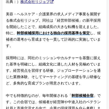
出典：）
株式会社リジョブ
美容・ヘルスケア・介護業界の求人メディア事業を展開す
る株式会社リジョブ。同社は「経営幹部候補」の新卒採用
を開始したことで、組織成長の大きな転機を迎えました。
特に、
幹部候補採用における独自の採用基準を策定
し、候
補者の選考から育成までを一貫して計画的に実施していま
す。
採用時には、同社のミッションやカルチャーを基盤に据え
た基準を明確にし、組織文化に適した人材を見極めていま
す。経営視点を習得する研修、ジョブローテーションを通
じた業務体験、そしてマーケティングの基礎を学ぶ研修な
ど、多角的な育成プランが用意されています。
中でも特徴的なのが、毎年開催される「
幹部候補合宿
」で
す。この合宿では、候補者が経営陣や中途入社のベテラン
社員と直接交流する中で、企業の現状課題を自ら考察しま