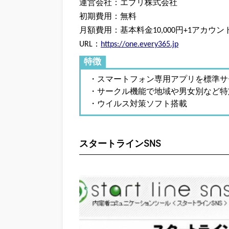
運営会社：エブリ株式会社
初期費用：無料
月額費用：基本料金10,000円+1アカウン
URL：
https://one.every365.jp
特徴
・スマートフォン専用アプリを標準サ
・サークル機能で地域や男女別など特
・ウイルス対策ソフト搭載
スタートラインSNS