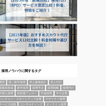
採用ノウハウに関するタグ
費用
第二新卒採用
求人媒体紹介
求人代行
母集団形成
新卒採用
採用手法
採用戦略
採用代行
外国人採用
内定後フォロー
中途採用
中小企業
ベンチャー・スタートアップ企業
デザイナー採用
サービス比較
コンサルティング
オンライン採用