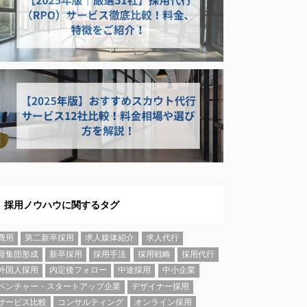
採用ノウハウに関するタグ
費用
第二新卒採用
求人媒体紹介
求人代行
母集団形成
新卒採用
採用手法
採用戦略
採用代行
外国人採用
内定後フォロー
中途採用
中小企業
ベンチャー・スタートアップ企業
デザイナー採用
サービス比較
コンサルティング
オンライン採用