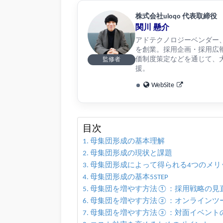
株式会社uloqo 代表取締役
関川 懸介
アドテクノロジーベンダー、リ
を創業。採用企画・採用広
価制度策定などを通じて、大
監修者
援。
WebSite
目次
母集団形成の基本理解
母集団形成の現状と課題
母集団形成によって得られる4つのメリ
母集団形成の基本5STEP
母集団を増やす方法①：採用戦略の見
母集団を増やす方法②：オンラインツ
母集団を増やす方法③：対面イベント