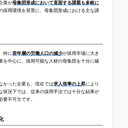
企業が
母集団形成において直面する課題も多岐に
の採用環境を背景に、母集団形成における主な課
、特に
若年層の労働人口の減少
が採用市場に大き
業を中心に、採用可能な人材の母集団を十分に確
しなかった企業も、現在では
求人倍率の上昇
により
な状況下では、従来の採用手法では十分な結果が
必要不可欠です。
化