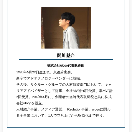
関川 懸介
株式会社uloqo代表取締役
1990年6月29日生まれ。京都府出身。
新卒でアドテクノロジーベンダーに就職。
その後、リクルートグループの人材斡旋部門において、キャ
リアアドバイザーとして従事。全社MVP計6回受賞、準MVP計
2回受賞。2016年4月に、創業者の当時代表取締役と共に株式
会社uloqoを設立。
人材紹介事業、メディア運営、HRsolution事業、uloqoに関わ
る全事業において、1人で立ち上げから収益化まで担う。