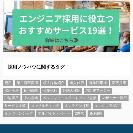
採用ノウハウに関するタグ
費用
第二新卒採用
求人媒体紹介
求人代行
母集団形成
新卒採用
採用手法
採用戦略
採用代行
外国人採用
内定後フォロー
中途採用
中小企業
ベンチャー・スタートアップ企業
デザイナー採用
サービス比較
コンサルティング
オンライン採用
エンジニア採用
インターンシップ
アルバイト・パート
Z世代
SNS採用