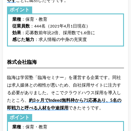
やす
ことに成功したそうです。
ポイント
業種
：保育・教育
従業員数
：444名（2021年4月1日現在）
効果
：応募数前年比2倍、採用数で1.6倍に
感じた魅力
：求人情報の中身の充実度
株式会社臨海
臨海は学習塾「臨海セミナー」を運営する企業です。同社
は求人媒体との相性が悪いため、自社採用サイトに注力す
る必要がありました。そこでクラウドハウス採用を導入し
たところ、
約3ヶ月でIndeed無料枠から71応募あり、5名の
即戦力と呼べる人材を中途採用
できたそうです。
ポイント
業種
：保育・教育