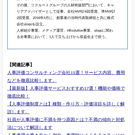
その後、リクルートグループの人材斡旋部門において、キャ
リアアドバイザーとして従事。全社MVP計6回受賞、準MVP計
2回受賞。2016年4月に、創業者の当時代表取締役と共に株式
会社uloqoを設立。
人材紹介事業、メディア運営、HRsolution事業、uloqoに関わ
る全事業において、1人で立ち上げから収益化まで担う。
【関連記事】
人事評価コンサルティング会社15選！サービス内容、費用
などを徹底比較します。
【最新版】人事評価サービスおすすめ17選！機能や価格で
徹底比較！
【人事評価制度とは】種類・作り方・評価項目を詳しく解
説します。
社員が人事評価に不満を持つ原因とは？不満の傾向と対処
法について解説します