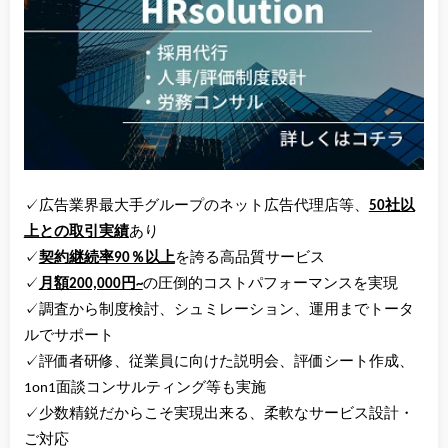
✓広告業界最大手グループのネット広告代理店等、
50社以
上との取引実績
あり
✓
契約継続率90％以上
を誇る高品質サービス
✓
月額200,000円~
の圧倒的コストパフォーマンスを実現
✓調査から制度検討、シュミレーション、運用までトータ
ルでサポート
✓評価者研修、従業員に向けた説明会、評価シート作成、
1on1面談コンサルティング等も実施
✓少数精鋭だからこそ実現出来る、柔軟なサービス設計・
ご対応