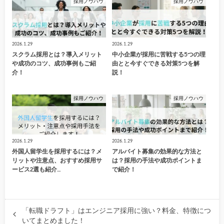
採用ノウハウ
採用ノウハウ
2026.1.29
2026.1.29
スクラム採用とは？導入メリット
中小企業が採用に苦戦する5つの理
や成功のコツ、成功事例もご紹
由とと今すぐできる対策5つを解
介！
説！
採用ノウハウ
採用ノウハウ
2026.1.29
2026.1.29
外国人留学生を採用するには？メ
アルバイト募集の効果的な方法と
リットや注意点、おすすめ採用サ
は？採用の手法や成功ポイントま
ービス2選も紹介…
で紹介！
「転職ドラフト」はエンジニア採用に強い？料金、特徴につ
いてまとめました！