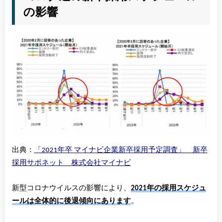
の影響
出典：
「2021年卒 マイナビ企業新卒採用予定調査」 新卒
採用サポネット 株式会社マイナビ
新型コロナウイルスの影響により、
2021年の採用スケジュ
ールは全体的に後退傾向にあります
。