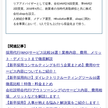
リアアドバイザーとして従事。全社MVP計6回受賞、準MVP計
2回受賞。2016年4月に、創業者の当時代表取締役と共に株式
会社uloqoを設立。
人材紹介事業、メディア運営、HRsolution事業、uloqoに関わ
る全事業において、1人で立ち上げから収益化まで担う。
【関連記事】
採用代行(RPO)サービス比較26選！業務内容、費用、メリッ
ト・デメリットまで徹底解説
【新卒採用コンサルティングを行う企業まとめ】費用やサ
ービス内容についてもご紹介！
【新卒採用向け】ダイレクトリクルーティングツール10選
徹底比較！特徴・料金まとめ
会社説明会代行(アウトソーシング)のサービス内容、費用相
場、メリットなどを解説します！
【新卒採用】人事が抱える悩みと解決策をご紹介します！