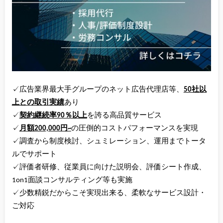
✓広告業界最大手グループのネット広告代理店等、
50社以
上との取引実績
あり
✓
契約継続率90％以上
を誇る高品質サービス
✓
月額200,000円~
の圧倒的コストパフォーマンスを実現
✓調査から制度検討、シュミレーション、運用までトータ
ルでサポート
✓評価者研修、従業員に向けた説明会、評価シート作成、
1on1面談コンサルティング等も実施
✓少数精鋭だからこそ実現出来る、柔軟なサービス設計・
ご対応