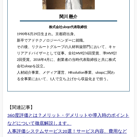
関川 懸介
株式会社uloqo代表取締役
1990年6月29日生まれ。京都府出身。
新卒でアドテクノロジーベンダーに就職。
その後、リクルートグループの人材斡旋部門において、キャ
リアアドバイザーとして従事。全社MVP計6回受賞、準MVP計
2回受賞。2016年4月に、創業者の当時代表取締役と共に株式
会社uloqoを設立。
人材紹介事業、メディア運営、HRsolution事業、uloqoに関わ
る全事業において、1人で立ち上げから収益化まで担う。
【関連記事】
360度評価とは？メリット・デメリットや導入時のポイント
などについて徹底解説します。
人事評価システムサービス20選！サービス内容、費用など