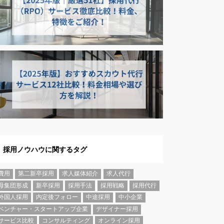
採用ノウハウに関するタグ
費用
第二新卒採用
求人媒体紹介
求人代行
母集団形成
新卒採用
採用手法
採用戦略
採用代行
外国人採用
内定後フォロー
中途採用
中小企業
ベンチャー・スタートアップ企業
デザイナー採用
サービス比較
コンサルティング
オンライン採用